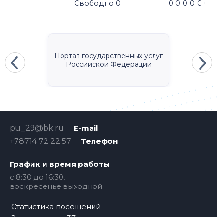
Свободно
0
0
0
0
0
0
0
Портал государственных услуг
Российской Федерации
pu_29@bk.ru
E-mail
+78714 72 22 57
Телефон
График и время работы
c 8:30 до 16:30,
воскресенье выходной
Статистика посещений