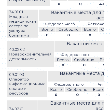
0
0
43
34.01.01 -
Вакантные места для при
Младшая
асси
медицинская
Федерального
Региональ
сестра по
Всего
Свободно
Всего
Сво
уходу за
0
0
0
больными
Вакантные места 
40.02.02
Правоохранительная
Федерального
Ре
деятельность
Всего
Свободно
Всег
0
0
50
Вакантные места для
09.01.03
а
Оператор
информационных
Федерального
Регио
систем и
Всего
Свободно
Всего
ресурсов
0
0
0
Вакантные места для при
ассиг
34.02.01 -