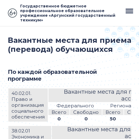
Государственное бюджетное
профессиональное образовательное
учреждение «Аргунский государственный
техникум»
Вакантные места для приема
(перевода) обучающихся
По каждой образовательной
программе
Вакантные места для при
40.02.01.
ассиг
Право и
организация
Федерального
Региональ
социального
Всего
Свободно
Всего
Сво
обеспечения
0
0
50
Вакантные места для пр
38.02.01
асси
Экономика и