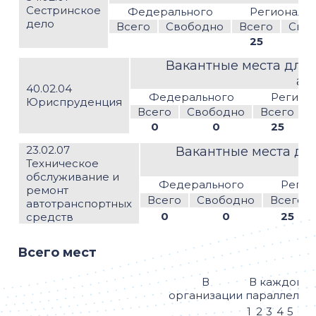
Сестринское
Федерального
Региональ
дело
Всего
Свободно
Всего
Сво
25
Вакантные места для 
ас
40.02.04
Федерального
Регион
Юриспруденция
Всего
Свободно
Всего
0
0
25
23.02.07
Вакантные места для
Техническое
а
обслуживание и
Федерального
Регио
ремонт
Всего
Свободно
Всего
автотранспортных
0
0
25
средств
Всего мест
В
В каждой
организации
параллели
1
2
3
4
5
6