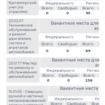
бухгалтерский
Федерального
Регионал
учет (по
Всего
Свободно
Всего
Св
отраслям)
0
0
95
23.02.07
Вакантные места для пр
Техническое
асси
обслуживание
и ремонт
Федерального
Регионал
двигателей,
систем и
Всего
Свободно
Всего
Св
агрегатов
0
0
69
автомобилей
Вакантные места для п
23.01.17 Мастер
асс
по ремонту и
Федерального
Регионал
обслуживанию
Всего
Свободно
Всего
Св
автомобилей
0
0
236
Вакантные места дл
15.01.05 - Сварщик
ручной и частично
Федерального
Реги
механизированной
Всего
Свободно
Всего
сварки (наплавки)