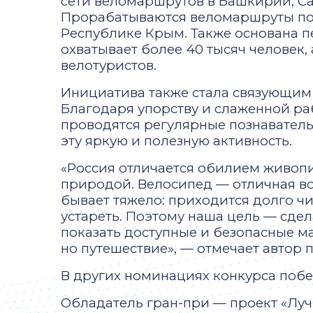
сети веломаршрутов в Башкирии, Са
Прорабатываются веломаршруты по 
Республике Крым. Также основана п
охватывает более 40 тысяч человек
велотуристов.
Инициатива также стала связующим 
Благодаря упорству и слаженной ра
проводятся регулярные познаватель
эту яркую и полезную активность.
«Россия отличается обилием живоп
природой. Велосипед — отличная во
бывает тяжело: приходится долго ч
устареть. Поэтому наша цель — сде
показать доступные и безопасные ма
но путешествие», — отмечает автор 
В других номинациях конкурса поб
Обладатель гран-при — проект «Лучш