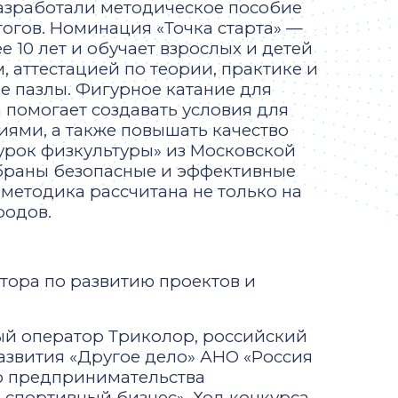
разработали методическое пособие
огов. Номинация «Точка старта» —
 10 лет и обучает взрослых и детей
, аттестацией по теории, практике и
 пазлы. Фигурное катание для
помогает создавать условия для
ями, а также повышать качество
урок физкультуры» из Московской
обраны безопасные и эффективные
етодика рассчитана не только на
 родов.
нтора по развитию проектов и
ый оператор Триколор, российский
азвития «Другое дело» АНО «Россия
о предпринимательства
 спортивный бизнес». Ход конкурса