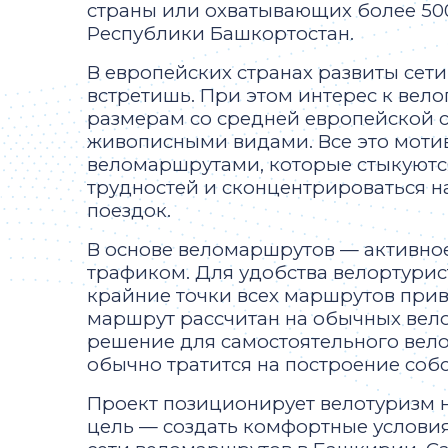
страны или охватывающих более 500
Республики Башкортостан.
В европейских странах развиты сети
встретишь. При этом интерес к вело
размерам со средней европейской 
живописными видами. Все это мотив
веломаршрутами, которые стыкуются
трудностей и сконцентрироваться н
поездок.
В основе веломаршрутов — активно
трафиком. Для удобства велортурис
крайние точки всех маршрутов пр
маршрут рассчитан на обычных вело
решение для самостоятельного вело
обычно тратится на построение соб
Проект позиционирует велотуризм не
цель — создать комфортные условия