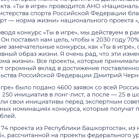
кта. «Ты в игре» проводится АНО «Национа
стерства спорта Российской Федерации бла
рт — норма жизни» национального проекта 
водя конкурс «Ты в игре», мы действуем в р
н поставил нам цель, чтобы к 2030 году 70
кие замечательные конкурсы, как «Ты в игре»
ивный образ жизни. Я очень рад, что эти из
ма жизни». Все проекты, которые принимали 
ут огромный вклад в достижение поставленн
льства Российской Федерации Дмитрий Чер
 игре» было подано 4600 заявок со всей Росси
50 инициатив в лонг-лист, а после — 25 в шо
ли свои инициативы перед экспертным совет
ых номинациях конкурса, которые получат по
блей.
 74 проекта из Республики Башкортостан, из 
, рассчитанной на проекты федерального ур