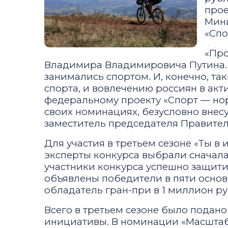
прое
Мини
«Спо
«Про
Владимира Владимировича Путина. О
занимались спортом. И, конечно, та
спорта, и вовлечению россиян в акт
федеральному проекту «Спорт — нор
своих номинациях, безусловно внес
заместитель председателя Правите
Для участия в третьем сезоне «Ты в
эксперты конкурса выбрали сначала 2
участники конкурса успешно защити
объявлены победители в пяти основн
обладатель гран-при в 1 миллион ру
Всего в третьем сезоне было подано
инициативы. В номинации «Масштаб»