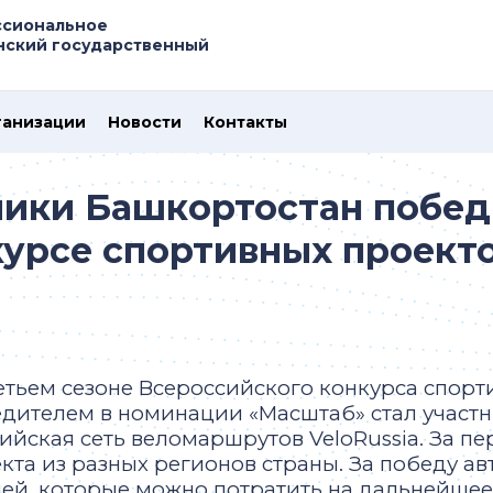
ссиональное
нский государственный
ганизации
Новости
Контакты
лики Башкортостан побед
урсе спортивных проекто
етьем сезоне Всероссийского конкурса спорт
дителем в номинации «Масштаб» стал участ
ийская сеть веломаршрутов VeloRussia. За п
кта из разных регионов страны. За победу а
ей, которые можно потратить на дальнейше