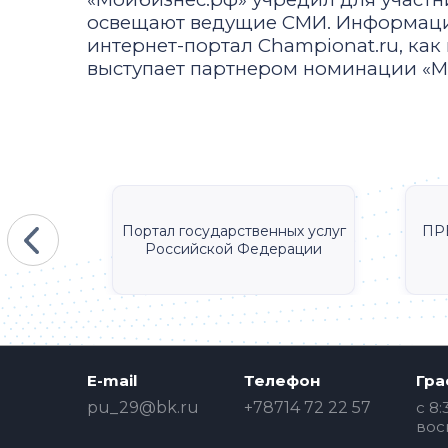
освещают ведущие СМИ. Информацио
интернет-портал Championat.ru, как 
выступает партнером номинации «М
КА
Портал государственных услуг
ПР
Российской Федерации
E-mail
Телефон
Гра
pu_29@bk.ru
+78714 72 22 57
c 8:
вос