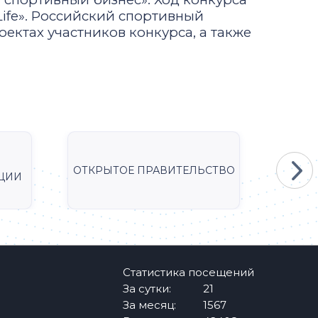
fe». Российский спортивный
оектах участников конкурса, а также
ОТКРЫТОЕ ПРАВИТЕЛЬСТВО
Мини
ЦИИ
Статистика посещений
За сутки:
21
За месяц:
1567