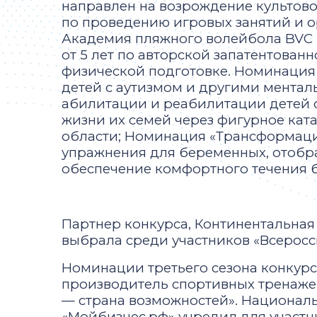
направлен на возрождение культово
по проведению игровых занятий и о
Академия пляжного волейбола BVC из
от 5 лет по авторской запатентован
физической подготовке. Номинация 
детей с аутизмом и другими ментал
абилитации и реабилитации детей 
жизни их семей через фигурное кат
области; Номинация «Трансформация
упражнения для беременных, отобр
обеспечение комфортного течения б
Партнер конкурса, Континентальная 
выбрала среди участников «Всеросс
Номинации третьего сезона конкур
производитель спортивных тренаже
— страна возможностей». Национал
«Мойбизнес.рф» учредил для участн