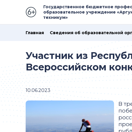
Государственное бюджетное профе
образовательное учреждение «Аргу
техникум»
Главная
Сведения об образовательной ор
Участник из Респуб
Всероссийском конк
10.06.2023
В тр
побе
росс
прое
рубл