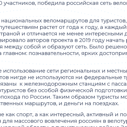
 участников, победила российская сеть вело
 национальных веломаршрутов для туристов, 
путешествиям растет от года к году, а кажды
страной и отличается не менее интересными
ировало авторов проекта в 2019 году начат
 между собой и образуют сеть. Было решено
а главном: познавательности, ярких достопри
е использование сети региональных и местн
тов нигде не используются ни федеральные т
ивязаны к железнодорожным станциям с пас
туристов без особой физической подготовки 
похода по России. Таким образом туристы мо
ственных маршрутов, и деньги на поездках.
 как спорт, а как интересный, активный и п
 для массового вовлечения россиян в велот