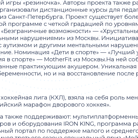
й игры «резиночка». Авторы проекта также 
рганизовали дистанционные курсы для педаг
 Санкт-Петербурга. Проект существует более
ной программе с четкой градацией по уровням
«Безграничные возможности» — «Хрустальные
ьными нарушениями» из Москвы. Инициатива 
с аутизмом и другими ментальными нарушени
ание. Номинация «Дети в спорте» — «Лучший 
 в спорте» — MotherFit из Москвы.На ней с
анные практикующим акушером. Уникальная м
еременности, но и на восстановление после
хоккейная лига (КХЛ), взяла на себя роль ме
ийский марафон дворового хоккея».
са также поддерживают: мультиплатформенн
ров и оборудования IRON KING, программа р
ьный портал по поддержке малого и среднег
иков третьего сезона специальный приз «Мой