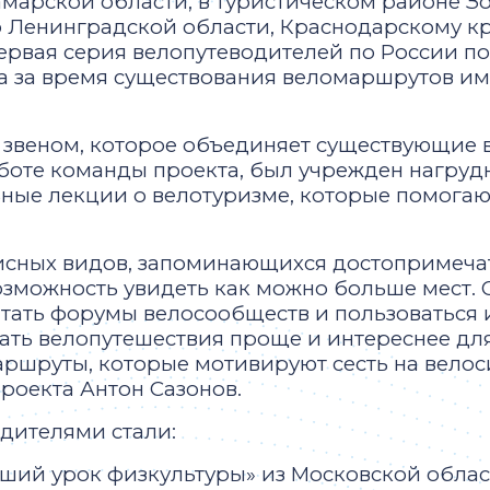
марской области, в туристическом районе Зо
Ленинградской области, Краснодарскому кр
ервая серия велопутеводителей по России по
, а за время существования веломаршрутов и
звеном, которое объединяет существующие 
боте команды проекта, был учрежден нагрудн
ные лекции о велотуризме, которые помогаю
исных видов, запоминающихся достопримеча
зможность увидеть как можно больше мест.
итать форумы велосообществ и пользоваться
лать велопутешествия проще и интереснее дл
ршруты, которые мотивируют сесть на велоси
проекта Антон Сазонов.
едителями стали:
ий урок физкультуры» из Московской области