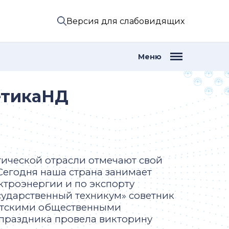
Версия для слабовидящих
Меню
етикаНД
тической отрасли отмечают свой
Сегодня наша страна занимает
ктроэнергии и по экспорту
сударственный техникум» советник
детскими общественными
 праздника провела викторину