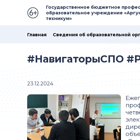
Государственное бюджетное профе
образовательное учреждение «Аргу
техникум»
Главная
Сведения об образовательной ор
#НавигаторыСПО #Р
23.12.2024
Ежег
проф
четв
элек
дире
объе