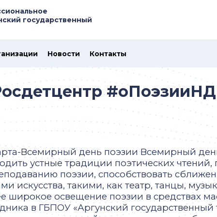
ссиональное
нский государственный
ганизации
Новости
Контакты
Росдетцентр #оПоэзииНД
арта-Всемирный день поэзии Всемирный день 
одить устные традиции поэтических чтений, 
еподаванию поэзии, способствовать сближе
ми искусства, такими, как театр, танцы, музы
е широкое освещение поэзии в средствах м
дника в ГБПОУ «Аргунский государственный 