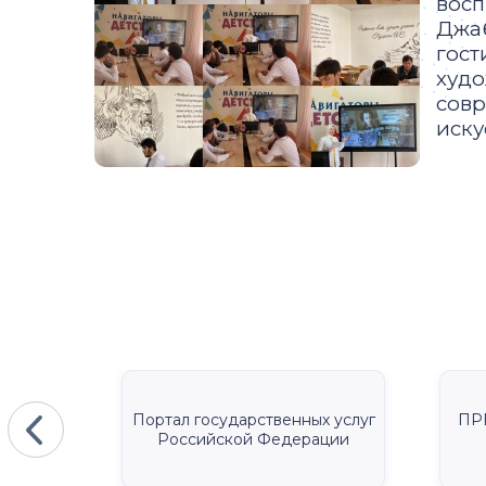
восп
Джаб
гост
худо
совр
иску
КА
Портал государственных услуг
ПР
Российской Федерации