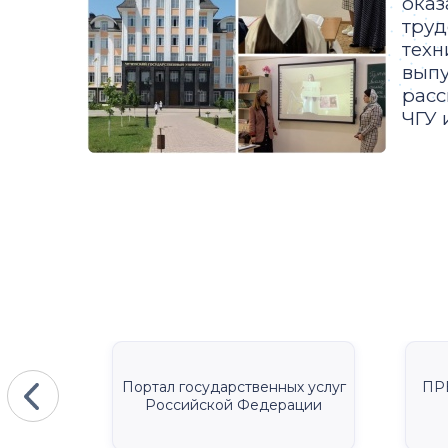
ока
труд
техн
выпу
расс
ЧГУ 
КА
Портал государственных услуг
ПР
Российской Федерации