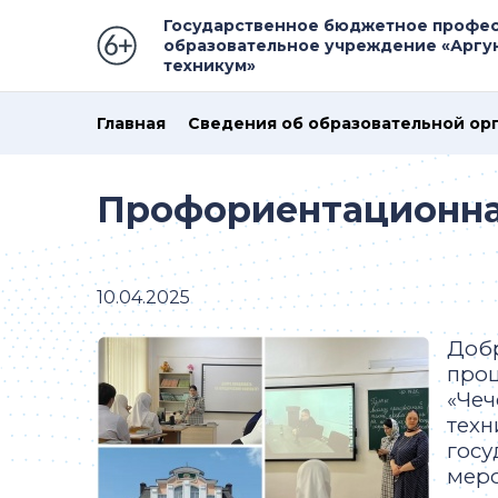
Государственное бюджетное профе
образовательное учреждение «Аргу
техникум»
Главная
Сведения об образовательной ор
Профориентационна
10.04.2025
Добр
проц
«Чеч
техн
госу
меро