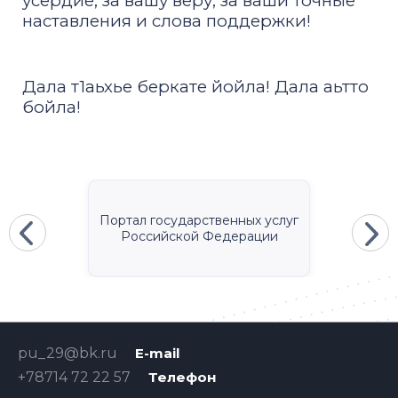
усердие, за вашу веру, за ваши точные
наставления и слова поддержки!
Дала т1аьхье беркате йойла! Дала аьтто
бойла!
Портал государственных услуг
Российской Федерации
pu_29@bk.ru
E-mail
+78714 72 22 57
Телефон