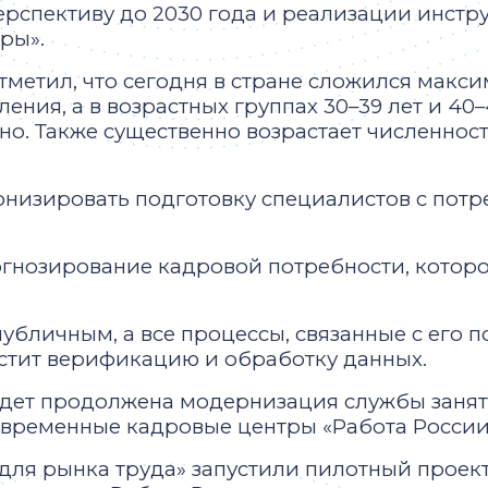
ерспективу до 2030 года и реализации инст
ры».
тметил, что сегодня в стране сложился макс
ления, а в возрастных группах 30–39 лет и 40
нно. Также существенно возрастает численно
низировать подготовку специалистов с потр
гнозирование кадровой потребности, которое
убличным, а все процессы, связанные с его 
остит верификацию и обработку данных.
удет продолжена модернизация службы занято
овременные кадровые центры «Работа России
для рынка труда» запустили пилотный проек