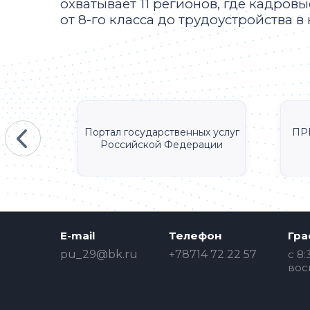
охватывает 11 регионов, где кадро
от 8-го класса до трудоустройства в
КА
Портал государственных услуг
ПР
Российской Федерации
E-mail
Телефон
Гра
pu_29@bk.ru
+78714 72 22 57
c 8:
вос