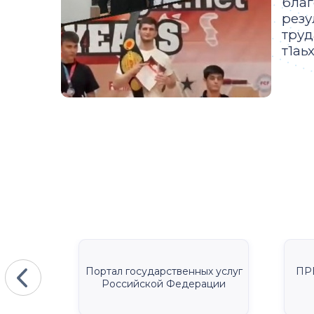
благ
резу
труд
т1аь
КА
Портал государственных услуг
ПР
Российской Федерации