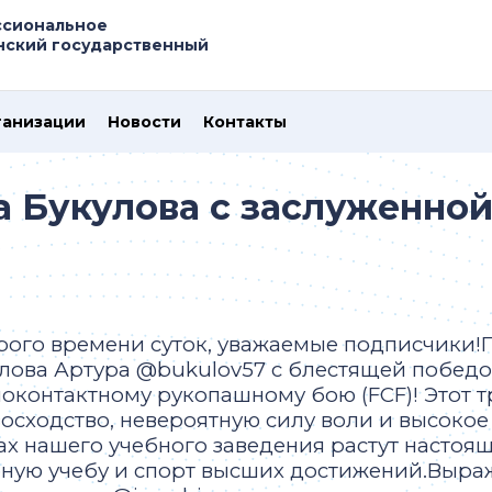
ссиональное
нский государственный
ганизации
Новости
Контакты
 Букулова с заслуженно
ого времени суток, уважаемые подписчики!
лова Артура @bukulov57 с блестящей победо
оконтактному рукопашному бою (FCF)! Этот т
осходство, невероятную силу воли и высокое 
ах нашего учебного заведения растут настоя
ную учебу и спорт высших достижений.Выр