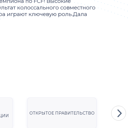
чемпиона по FCF! Высокие
ультат колоссального совместного
нера играют ключевую роль.Дала
ОТКРЫТОЕ ПРАВИТЕЛЬСТВО
Мини
ЦИИ