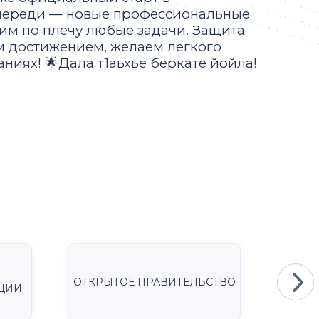
впереди — новые профессиональные
 им по плечу любые задачи. Защита
м достижением, желаем легкого
аниях! 🌟Дала т1аьхье беркате йойла!
ОТКРЫТОЕ ПРАВИТЕЛЬСТВО
Мини
ЦИИ