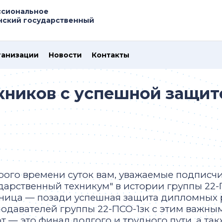
ссиональное
нский государственный
ганизации
Новости
Контакты
кников с успешной защи
ого времени суток вам, уважаемые подписчи
дарственный техникум" в истории группы 22-
ница — позади успешная защита дипломных 
одавателей группы 22-ПСО-1зк с этим важн
т — это финал долгого и трудного пути, а та