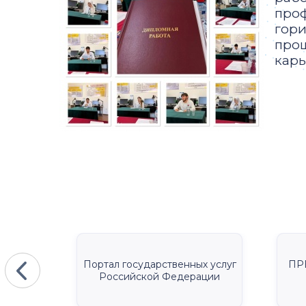
проф
гори
прош
карь
КА
Портал государственных услуг
ПР
Российской Федерации