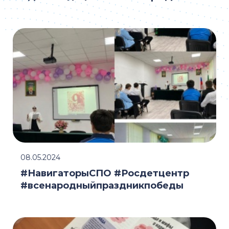
08.05.2024
#НавигаторыСПО #Росдетцентр
#всенародныйпраздникпобеды