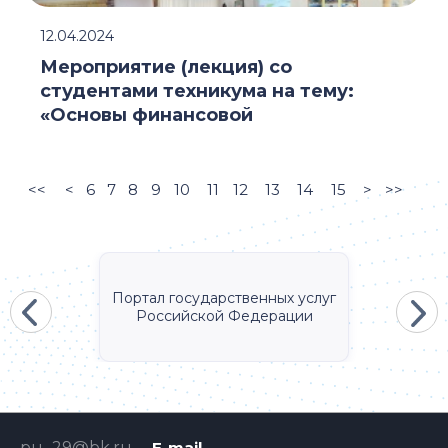
12.04.2024
Мероприятие (лекция) со
студентами техникума на тему:
«Основы финансовой
<<
<
6
7
8
9
10
11
12
13
14
15
>
>>
Портал государственных услуг
Российской Федерации
pu_29@bk.ru
E-mail