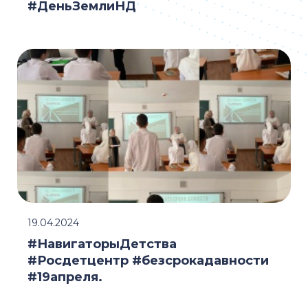
#ДеньЗемлиНД
19.04.2024
#НавигаторыДетства
#Росдетцентр #безсрокадавности
#19апреля.