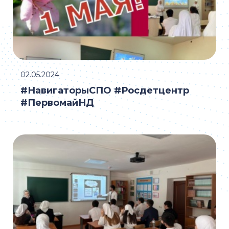
02.05.2024
#НавигаторыСПО #Росдетцентр
#ПервомайНД