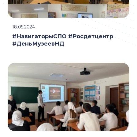
18.05.2024
#НавигаторыСПО #Росдетцентр
#ДеньМузеевНД