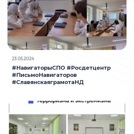
23.05.2024
#НавигаторыСПО #Росдетцентр
#ПисьмоНавигаторов
#СлавянскаяграмотаНД