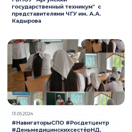
государственный техникум" с
представителями ЧГУ им. А.А.
Кадырова
13.05.2024
#НавигаторыСПО #Росдетцентр
#ДеньмедицинскихсестёрНД.