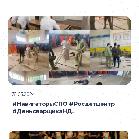
31.05.2024
#НавигаторыСПО #Росдетцентр
#ДеньсварщикаНД.