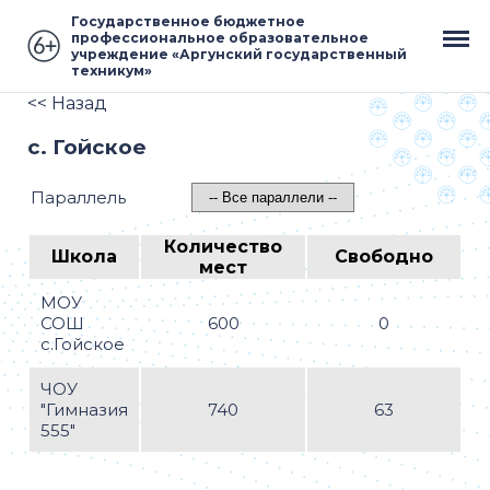
Государственное бюджетное
профессиональное образовательное
учреждение «Аргунский государственный
техникум»
<< Назад
с. Гойское
Параллель
Количество
Школа
Свободно
мест
МОУ
СОШ
600
0
с.Гойское
ЧОУ
"Гимназия
740
63
555"